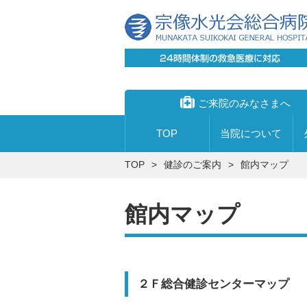
ご来院のみなさまへ
TOP
当院に
ついて
TOP
健診のご案内
館内マップ
館内マップ
宗像水光会総合病院
外来について
心臓血管センター
入院の手続きについて
透析センター
入院の際にお持ちいただくもの
理事長あいさつ
受付時間
２Ｆ総合健診センターマップ
創傷治療センター・足病外来
寝具について
院長あいさつ
受診申し込みから帰宅までの流れ
内視鏡センター
付き添いについて
私たちの理念
受診手続き