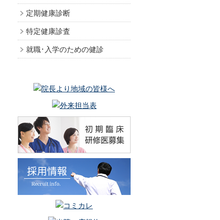
定期健康診断
救急科
内視鏡センター
について
回復期ﾘﾊﾋﾞﾘﾃｰｼｮﾝ病棟
特定健康診査
就職･入学のための健診
医療機器の紹介
拒
医療機器の紹介