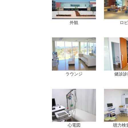
外観
ロ
ラウンジ
健診診
心電図
聴力検