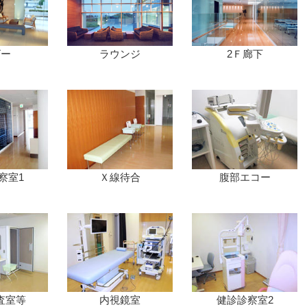
ビー
ラウンジ
2Ｆ廊下
察室1
Ｘ線待合
腹部エコー
査室等
内視鏡室
健診診察室2