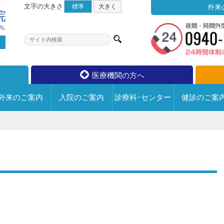
文字の大きさ
標準
大
きく
外来
医療機関の方へ
外来の
ご案内
入院の
ご案内
診療科･センター
健診の
ご案
宗像水光会総合病院について
診療科･センター
外来のご案内
入院のご案内
フロアマップ
外来についての情報
病院の取り組み
内科
整形外科
退院手続きについて
循環器科
脳神経外科
面会について
6F
【一般病棟・
活動・取組み
医師のご紹介
回復期リハビリ病棟】
小児科
形成外科
入院中のお願い
チーム医療
外来医師担当医表
5F
【一般病棟・
皮膚科
泌尿器科
院内での写真･動画撮影・録
個人情報保護への取り組み
診療に関するお問い合わせ