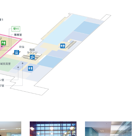
地域包括ケア病棟】
外科
産婦人科
携帯電話のご利用について
病院指標
診療科･センター
4F
【一般病棟】
心臓血管外科
眼科
院内Wi-Fiサービスのご利用
予防接種について
3F
【手術室・ICU・心臓血管
輸血について当院の考え方
敷地内禁煙に関するお願い
て
各種検査について
センター・透析センタ
個人情報保護への取り組み
宗教上等の理由で輸血療法を
公費負担医療費のご案内
ー】
否される患者さんへ
各種証明書の発行
2F
【管理】
1F
【受付・外来】