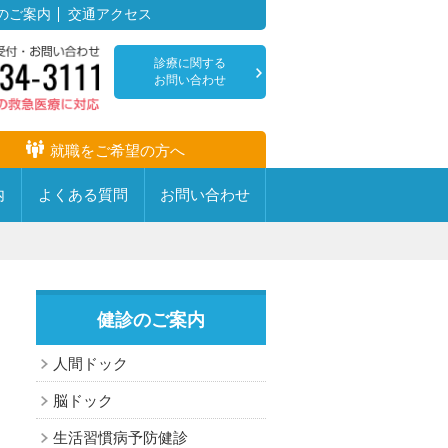
のご案内
交通アクセス
診療に関する
お問い合わせ
就職をご希望の方へ
内
よくある
質問
お問い
合わせ
健診のご案内
疾患センター・専門病棟
耳鼻咽喉科
人間ドック
放射線科
心臓血管センター
脳ドック
麻酔科
透析センター
生活習慣病予防健診
音について
リハビリテーション科
創傷治療センター・足病外来