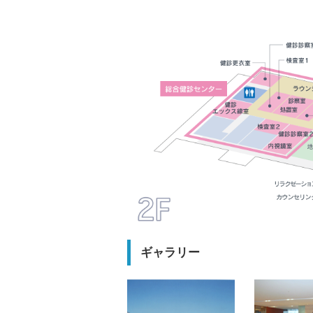
お食事について
病院概要・沿革
診療費のお支払い
入院費について
認定指定一覧・施設基準
休診日、時間外の診療について
災害拠点病院
院内での写真･動画撮影・録音につい
一般事業主行動計画
携帯電話のご利用について
女性活躍推進法に基づく公表
院内Wi-Fiサービスのご利用について
育児･介護休業法に基づく公表
喫煙に関するお願い
交通アクセス
よくある質問
お問い合わせ
ギャラリー