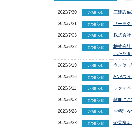
お食事について
病院概要・沿革
診療費のお支払い
2020/7/30
三建設備
お知らせ
入院費について
認定指定一覧・施設基準
休診日、時間外の診療について
2020/7/21
サーモグ
お知らせ
災害拠点病院
院内での写真･動画撮影・録音につい
2020/7/03
株式会社
お知らせ
一般事業主行動計画
携帯電話のご利用について
女性活躍推進法に基づく公表
院内Wi-Fiサービスのご利用について
2020/6/22
株式会社ジ
お知らせ
いただき
育児･介護休業法に基づく公表
喫煙に関するお願い
交通アクセス
2020/6/19
ウメヤ 
お知らせ
よくある質問
2020/6/16
ANAウ
お知らせ
お問い合わせ
2020/6/11
フクマペ
お知らせ
2020/6/08
献血にご
お知らせ
2020/5/28
お料理み
お知らせ
2020/5/28
企業様よ
お知らせ