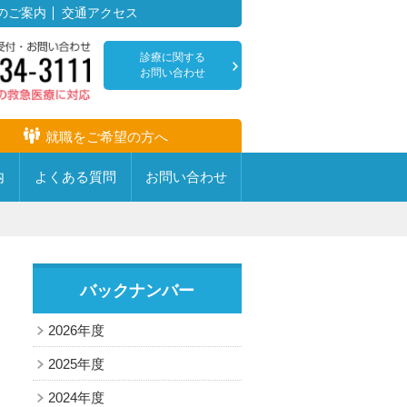
のご案内
交通アクセス
診療に関する
お問い合わせ
就職をご希望の方へ
内
よくある
質問
お問い
合わせ
バックナンバー
疾患センター・専門病棟
耳鼻咽喉科
2026年度
放射線科
心臓血管センター
2025年度
麻酔科
透析センター
2024年度
音について
リハビリテーション科
創傷治療センター・足病外来