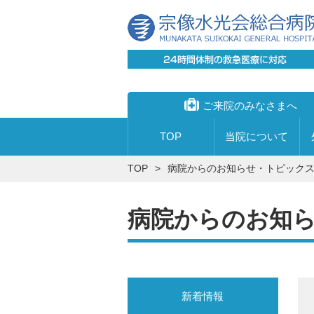
ご来院のみなさまへ
TOP
当院に
ついて
TOP
病院からのお知らせ・トピック
病院からのお知
宗像水光会総合病院
外来について
心臓血管センター
入院の手続きについて
透析センター
入院の際にお持ちいただくもの
理事長あいさつ
受付時間
創傷治療センター・足病外来
寝具について
院長あいさつ
受診申し込みから帰宅までの流れ
新着情報
内視鏡センター
付き添いについて
私たちの理念
受診手続き