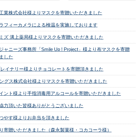
地域包括ケア病棟】
外科
産婦人科
携帯電話のご利用について
病院指標
診療科･センター
工業株式会社様よりマスクを寄贈いただきました
4F
【一般病棟】
心臓血管外科
眼科
院内Wi-Fiサービスのご利用
予防接種について
ラフィーカメラによる検温を実施しております
3F
【手術室・ICU・心臓血管
輸血について当院の考え方
敷地内禁煙に関するお願い
て
各種検査について
センター・透析センタ
ミズ 溝上薬局様よりマスクを寄贈いただきました
個人情報保護への取り組み
宗教上等の理由で輸血療法を
公費負担医療費のご案内
ー】
否される患者さんへ
各種証明書の発行
ャニーズ事務所「Smile Up ! Project」様より布マスクを寄贈
2F
【管理】
ました
1F
【受付・外来】
ブレイナリー様よりチョコレートを寄贈頂きました
イングス株式会社様よりマスクを寄贈いただきました
イント様より手指消毒用アルコールを寄贈いただきました
協力頂いた皆様ありがとうございました
つやす様よりお弁当を頂きました
り寄贈いただきました（森永製菓様・コカコーラ様）