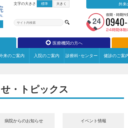
文字の大きさ
標準
大
きく
外来
医療機関の方へ
外来の
ご案内
入院の
ご案内
診療科･センター
健診の
ご案
ス
宗像水光会総合病院について
診療科･センター
外来のご案内
入院のご案内
らせ・トピックス
フロアマップ
外来についての情報
病院の取り組み
内科
整形外科
退院手続きについて
循環器科
脳神経外科
面会について
6F
【一般病棟・
活動・取組み
医師のご紹介
回復期リハビリ病棟】
小児科
形成外科
入院中のお願い
チーム医療
外来医師担当医表
病院からのお知らせ
イベント情報
5F
【一般病棟・
皮膚科
泌尿器科
院内での写真･動画撮影・録
個人情報保護への取り組み
診療に関するお問い合わせ