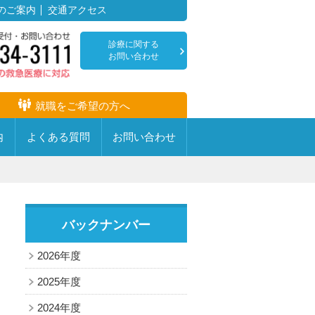
のご案内
交通アクセス
診療に関する
お問い合わせ
就職をご希望の方へ
内
よくある
質問
お問い
合わせ
バックナンバー
疾患センター・専門病棟
耳鼻咽喉科
2026年度
放射線科
心臓血管センター
2025年度
麻酔科
透析センター
2024年度
音について
リハビリテーション科
創傷治療センター・足病外来