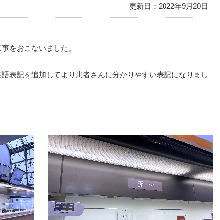
更新日：2022年9月20日
地域包括ケア病棟】
外科
産婦人科
携帯電話のご利用について
病院指標
診療科･センター
4F
【一般病棟】
心臓血管外科
眼科
院内Wi-Fiサービスのご利用
予防接種について
3F
【手術室・ICU・心臓血管
輸血について当院の考え方
敷地内禁煙に関するお願い
て
各種検査について
工事をおこないました。
センター・透析センタ
個人情報保護への取り組み
宗教上等の理由で輸血療法を
公費負担医療費のご案内
ー】
否される患者さんへ
英語表記を追加してより患者さんに分かりやすい表記になりまし
各種証明書の発行
2F
【管理】
1F
【受付・外来】