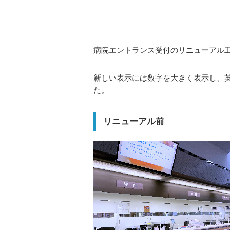
お食事について
病院概要・沿革
診療費のお支払い
入院費について
認定指定一覧・施設基準
休診日、時間外の診療について
災害拠点病院
院内での写真･動画撮影・録音につい
病院エントランス受付のリニューアル
一般事業主行動計画
携帯電話のご利用について
新しい表示には数字を大きく表示し、
女性活躍推進法に基づく公表
院内Wi-Fiサービスのご利用について
た。
育児･介護休業法に基づく公表
喫煙に関するお願い
交通アクセス
リニューアル前
よくある質問
お問い合わせ