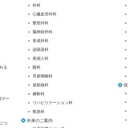
外科
心臓血管外科
整形外科
脳神経外科
形成外科
泌尿器科
産婦人科
れる
眼科
耳鼻咽喉科
放射線科
麻酔科
報デー
リハビリテーション科
救急科
外来のご案内
につ