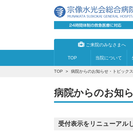
ご来院のみなさまへ
TOP
当院に
ついて
TOP
病院からのお知らせ・トピック
病院からのお知
宗像水光会総合病院
外来について
心臓血管センター
入院の手続きについて
透析センター
入院の際にお持ちいただくもの
理事長あいさつ
受付時間
受付表示をリニューアル
創傷治療センター・足病外来
寝具について
院長あいさつ
受診申し込みから帰宅までの流れ
内視鏡センター
付き添いについて
私たちの理念
受診手続き