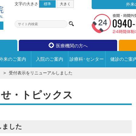
文字の大きさ
標準
大
きく
外来
医療機関の方へ
外来の
ご案内
入院の
ご案内
診療科･センター
健診の
ご案
ス
受付表示をリニューアルしました
宗像水光会総合病院について
診療科･センター
外来のご案内
入院のご案内
らせ・トピックス
フロアマップ
外来についての情報
病院の取り組み
内科
整形外科
退院手続きについて
循環器科
脳神経外科
面会について
6F
【一般病棟・
活動・取組み
医師のご紹介
回復期リハビリ病棟】
しました
小児科
形成外科
入院中のお願い
チーム医療
外来医師担当医表
5F
【一般病棟・
皮膚科
泌尿器科
院内での写真･動画撮影・録
個人情報保護への取り組み
診療に関するお問い合わせ