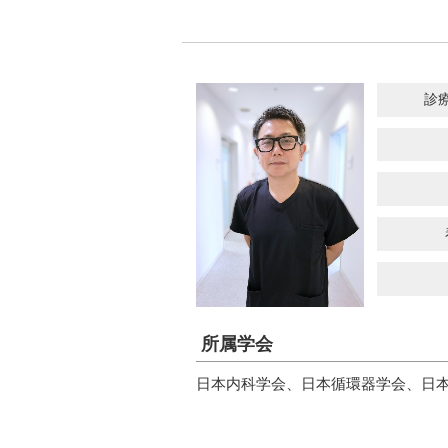
お食事について
病院概要・沿革
診療費のお支払い
入院費について
認定指定一覧・施設基準
休診日、時間外の診療について
災害拠点病院
院内での写真･動画撮影・録音につい
診
一般事業主行動計画
携帯電話のご利用について
女性活躍推進法に基づく公表
院内Wi-Fiサービスのご利用について
育児･介護休業法に基づく公表
喫煙に関するお願い
交通アクセス
よくある質問
お問い合わせ
所属学会
日本内科学会、日本循環器学会、日