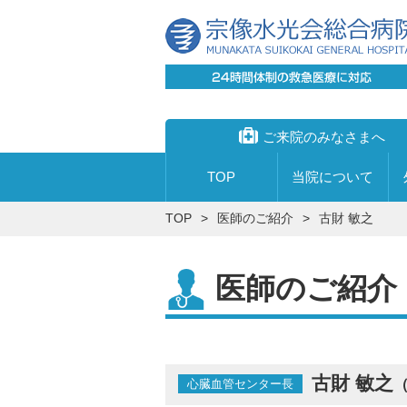
ご来院のみなさまへ
TOP
当院に
ついて
TOP
医師のご紹介
古財 敏之
医師のご紹介
宗像水光会総合病院
外来について
心臓血管センター
入院の手続きについて
透析センター
入院の際にお持ちいただくもの
理事長あいさつ
受付時間
創傷治療センター・足病外来
寝具について
院長あいさつ
受診申し込みから帰宅までの流れ
古財 敏之
心臓血管センター長
内視鏡センター
付き添いについて
私たちの理念
受診手続き