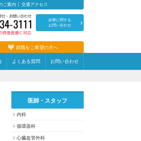
のご案内
交通アクセス
診療に関する
お問い合わせ
就職をご希望の方へ
内
よくある
質問
お問い
合わせ
医師・スタッフ
疾患センター・専門病棟
耳鼻咽喉科
内科
放射線科
心臓血管センター
循環器科
麻酔科
透析センター
心臓血管外科
音について
リハビリテーション科
創傷治療センター・足病外来