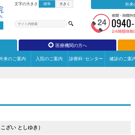
文字の大きさ
標準
大
きく
外来
医療機関の方へ
外来の
ご案内
入院の
ご案内
診療科･センター
健診の
ご案
宗像水光会総合病院について
診療科･センター
外来のご案内
入院のご案内
フロアマップ
外来についての情報
病院の取り組み
内科
整形外科
退院手続きについて
循環器科
脳神経外科
面会について
6F
【一般病棟・
活動・取組み
医師のご紹介
回復期リハビリ病棟】
小児科
形成外科
入院中のお願い
チーム医療
外来医師担当医表
（こざい としゆき）
5F
【一般病棟・
皮膚科
泌尿器科
院内での写真･動画撮影・録
個人情報保護への取り組み
診療に関するお問い合わせ