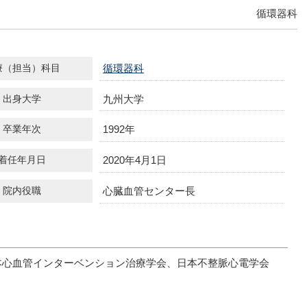
地域包括ケア病棟】
循環器科
外科
産婦人科
携帯電話のご利用について
病院指標
診療科･センター
4F
【一般病棟】
心臓血管外科
眼科
院内Wi-Fiサービスのご利用
予防接種について
3F
【手術室・ICU・心臓血管
輸血について当院の考え方
敷地内禁煙に関するお願い
て
各種検査について
循環器科
療（担当）科目
センター・透析センタ
個人情報保護への取り組み
宗教上等の理由で輸血療法を
公費負担医療費のご案内
ー】
九州大学
出身大学
否される患者さんへ
各種証明書の発行
2F
【管理】
1992年
1F
【受付・外来】
卒業年次
2020年4月1日
着任年月日
心臓血管センター長
院内役職
本心血管インターベンション治療学会、日本不整脈心電学会