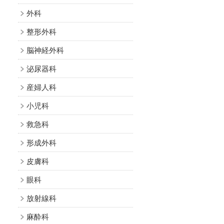
外科
救急科
内視鏡センター
について
回復期ﾘﾊﾋﾞﾘﾃｰｼｮﾝ病棟
整形外科
脳神経外科
医療機器の紹介
拒
泌尿器科
医療機器の紹介
産婦人科
小児科
救急科
形成外科
皮膚科
眼科
放射線科
麻酔科