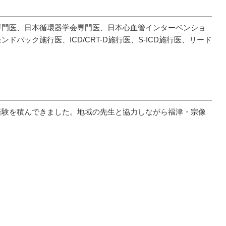
専門医、日本循環器学会専門医、日本心血管インターベンショ
バック施行医、ICD/CRT-D施行医、S-ICD施行医、リード
経験を積んできました。地域の先生と協力しながら福津・宗像