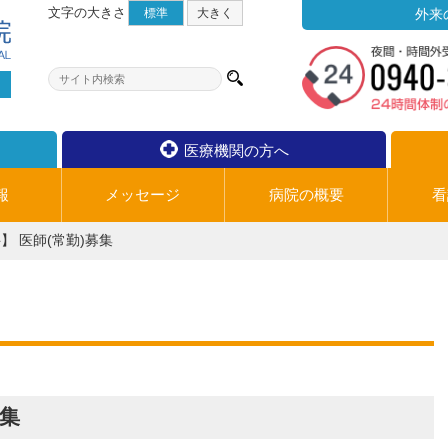
文字の大きさ
標準
大
きく
外来
医療機関の方へ
報
メッセージ
病院の概要
看
】 医師(常勤)募集
募集