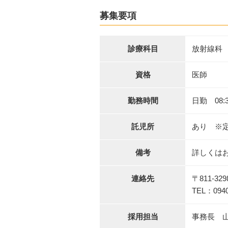
募集要項
診療科目
放射線科
資格
医師
勤務時間
日勤 08:3
託児所
あり ※
備考
詳しくは
連絡先
〒811-3
TEL：0940
採用担当
事務長 